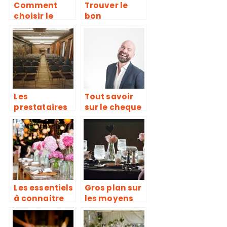
Comment
Trouver le
choisir le
bon
chant d’un
photographe
sacrement de
de mariage :
communion ?
l’essentiel a
savoir
Les
Tout savoir
prestataires
sur le cheque
indispensabl
cadeau
es pour
comme
organiser un
solution
seminaire
cadeau pour
d’entreprise
CSE
Les essentiels
Gros plan sur
à connaitre
les moyens
pour bien
efficaces
organiser son
pour bien