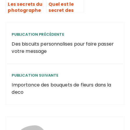
Les secrets du
Quel est le
photographe
secret des
professionnel
mentalistes ?
pour capturer
l’instant
PUBLICATION PRÉCÉDENTE
Des biscuits personnalises pour faire passer
votre message
PUBLICATION SUIVANTE
Importance des bouquets de fleurs dans la
deco