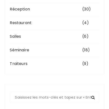
Réception
(30)
Restaurant
(4)
Salles
(6)
Séminaire
(18)
Traiteurs
(9)
R
e
c