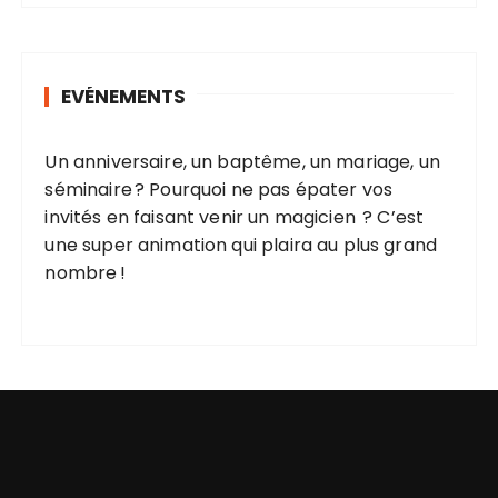
h
e
r
EVÉNEMENTS
c
h
e
Un anniversaire, un baptême, un mariage, un
p
séminaire ? Pourquoi ne pas épater vos
o
invités en faisant venir un magicien ? C’est
u
une super animation qui plaira au plus grand
r
nombre !
: