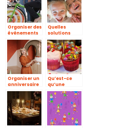
Organiser des
Quelles
événements
solutions
éco-
pour divertir
responsables
les enfants
: pourquoi et
lors d’un
quel genre
mariage ?
d’activité
prévoir ?
Organiser un
Qu’est-ce
anniversaire
qu’une
adulte
réception en
memorable :
générale ?
nos idees
originales