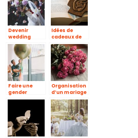
planner ?
Devenir
Idées de
wedding
cadeaux de
planner :
baptême
business ou
pour bébé
passion ?
Faire une
Organisation
gender
d’un mariage
reveal,
champetre:
comment
nos conseils
s’organiser ?