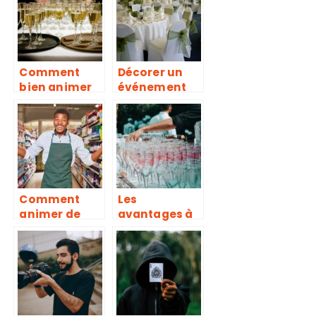
mariage
organiser une
réception
Comment
Décorer un
bien animer
événement
vos
avec des
evenements ?
bouteilles de
verre : les
meilleures
inspirations !
Comment
Les
animer de
avantages à
manière
engager un
efficace un
traiteur pour
point de
un
vente ?
événement
d’entreprise