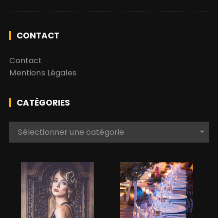
CONTACT
Contact
Mentions Légales
CATÉGORIES
C
Sélectionner une catégorie
a
t
é
g
o
r
i