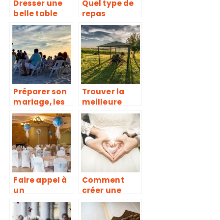
Dresser une
Quel type de
belle table
repas
pour un dîner
proposé pour
formel
une Bar
Miztvah
Préparer son
Trouver la
mariage, les
meilleure
étapes à
location de
franchir.
barnum
Faire appel à
Comment
un
créer une
décorateur
entreprise de
de baptême
wedding