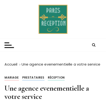
P
a
s
s
e
r
Paris receptions
Blog de lévenement mondain
a
u
c
o
n
Accueil
Une agence evenementielle a votre service
t
e
MARIAGE
PRESTATAIRES
RÉCEPTION
n
u
Une agence evenementielle a
votre service