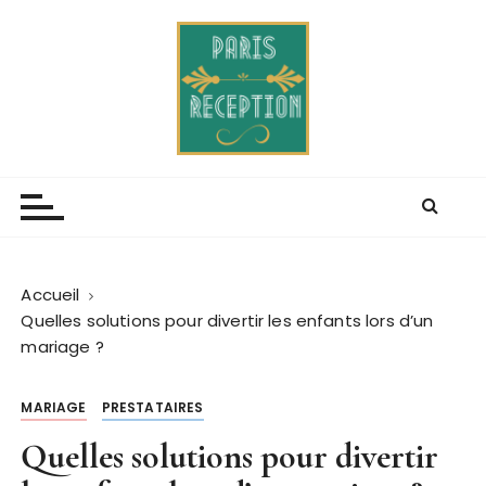
P
a
s
s
e
r
Paris receptions
Blog de lévenement mondain
a
u
c
o
n
Accueil
t
Quelles solutions pour divertir les enfants lors d’un
e
mariage ?
n
u
MARIAGE
PRESTATAIRES
Quelles solutions pour divertir