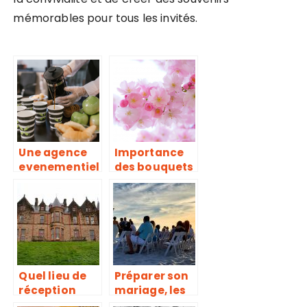
mémorables pour tous les invités.
Une agence
Importance
evenementiel
des bouquets
le a votre
de fleurs
service
dans la deco
Quel lieu de
Préparer son
réception
mariage, les
pour mon
étapes à