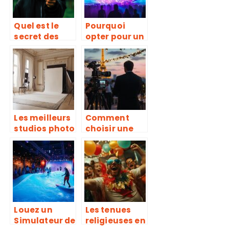
Quel est le
Pourquoi
secret des
opter pour un
mentalistes ?
show laser
pour votre
prochain
événement ?
Les meilleurs
Comment
studios photo
choisir une
professionnel
agence de
s à Paris
captation
vidéo
spécialisée à
Paris et Île-
de-France
pour vos
Louez un
Les tenues
événements
Simulateur de
religieuses en