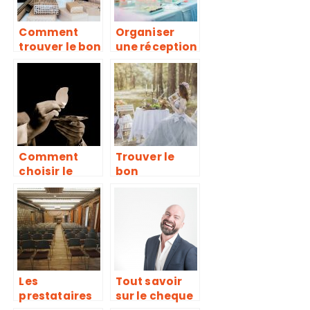
Comment
Organiser
trouver le bon
une réception
cadeau pour
en extérieur à
un
Paris : Nos
anniversaire
solutions
adulte ?
Comment
Trouver le
choisir le
bon
chant d’un
photographe
sacrement de
de mariage :
communion ?
l’essentiel a
savoir
Les
Tout savoir
prestataires
sur le cheque