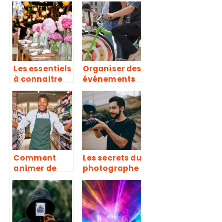
indispensabl
cadeau
es pour
comme
organiser un
solution
seminaire
cadeau pour
d’entreprise
CSE
Les essentiels
Organiser des
à connaitre
événements
pour bien
éco-
organiser son
responsables
mariage
: pourquoi et
quel genre
d’activité
prévoir ?
Comment
Les secrets du
animer de
photographe
manière
professionnel
efficace un
pour capturer
point de
l’instant
vente ?