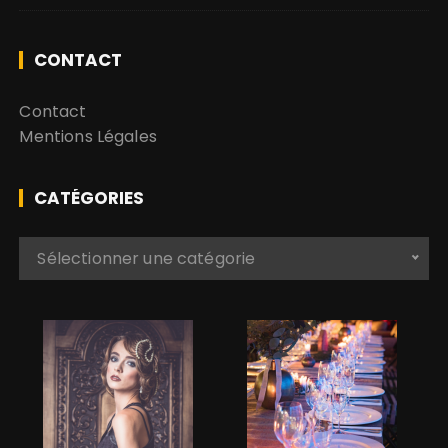
CONTACT
Contact
Mentions Légales
CATÉGORIES
C
Sélectionner une catégorie
a
t
é
g
o
r
i