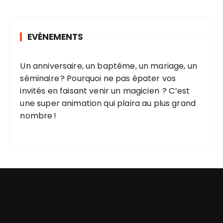
h
e
r
EVÉNEMENTS
c
h
e
Un anniversaire, un baptême, un mariage, un
p
séminaire ? Pourquoi ne pas épater vos
o
invités en faisant venir un magicien ? C’est
u
une super animation qui plaira au plus grand
r
nombre !
: