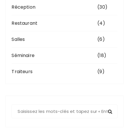
Réception
(30)
Restaurant
(4)
Salles
(6)
Séminaire
(18)
Traiteurs
(9)
R
e
c