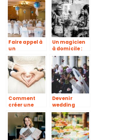
mariage ?
franchir.
Faire appel à
Un magicien
un
à domicile :
décorateur
pour
de baptême
l’anniversaire
de son enfant
Comment
Devenir
créer une
wedding
entreprise de
planner :
wedding
business ou
planner ?
passion ?