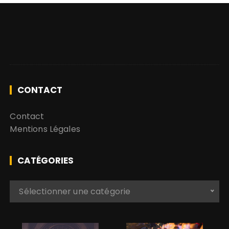
CONTACT
Contact
Mentions Légales
CATÉGORIES
C
Sélectionner une catégorie
a
t
é