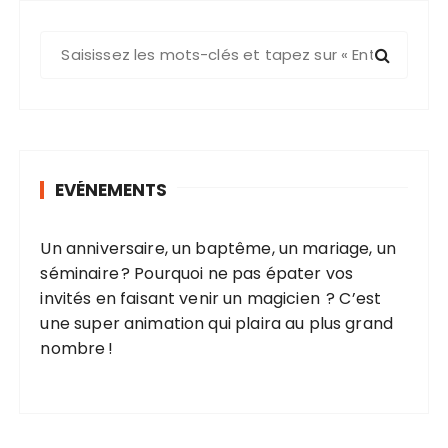
R
e
c
h
e
r
EVÉNEMENTS
c
h
e
Un anniversaire, un baptême, un mariage, un
p
séminaire ? Pourquoi ne pas épater vos
o
invités en faisant venir un magicien ? C’est
u
une super animation qui plaira au plus grand
r
nombre !
: