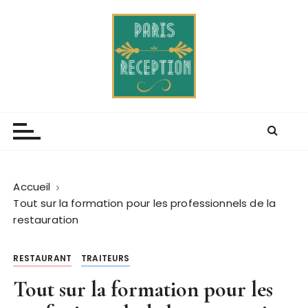
P
a
s
s
e
r
Paris receptions
Blog de lévenement mondain
a
u
c
o
n
Accueil
t
Tout sur la formation pour les professionnels de la
e
restauration
n
u
RESTAURANT
TRAITEURS
Tout sur la formation pour les