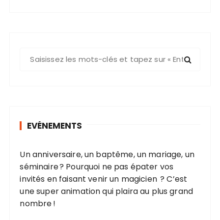
R
e
c
h
e
r
EVÉNEMENTS
c
h
e
Un anniversaire, un baptême, un mariage, un
p
séminaire ? Pourquoi ne pas épater vos
o
invités en faisant venir un magicien ? C’est
u
une super animation qui plaira au plus grand
r
nombre !