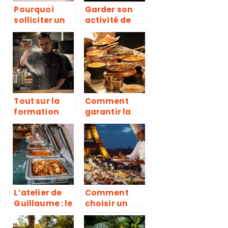
Pourquoi
Garder son
solliciter un
activité de
traiteur?
restaurateur
pendant le
COVID-19
Tout sur la
Comment
formation
garantir la
pour les
réussite d’un
professionnel
buffet
s de la
professionnel
restauration
?
L’atelier de
Comment
Guillaume : le
choisir un
traiteur
traiteur pour
incontournab
entreprises à