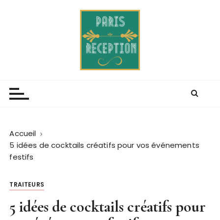
P
a
s
s
e
r
Paris receptions
Blog de lévenement mondain
a
u
c
o
n
Accueil
t
5 idées de cocktails créatifs pour vos événements
e
festifs
n
u
TRAITEURS
5 idées de cocktails créatifs pour