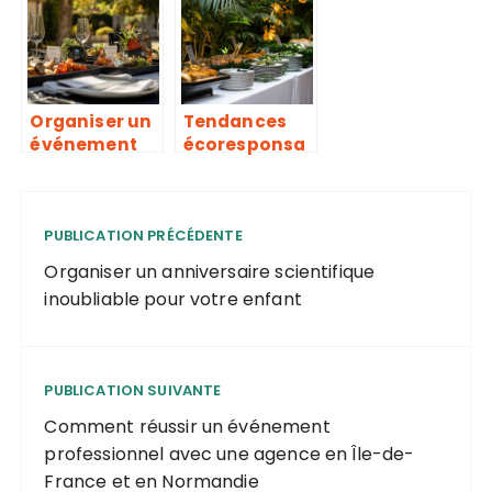
le pour vos
Paris pour un
evenements
événement
a Colmar et
réussi ?
Sainte Marie-
aux- Mines
Organiser un
Tendances
événement
écoresponsa
réussi en Île-
bles chez les
de-France
traiteurs
avec des
modernes
plateaux
PUBLICATION PRÉCÉDENTE
repas
Organiser un anniversaire scientifique
personnalisé
inoubliable pour votre enfant
s
PUBLICATION SUIVANTE
Comment réussir un événement
professionnel avec une agence en Île-de-
France et en Normandie