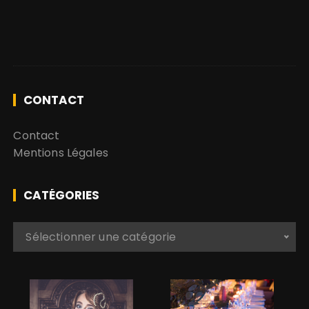
CONTACT
Contact
Mentions Légales
CATÉGORIES
C
Sélectionner une catégorie
a
t
é
g