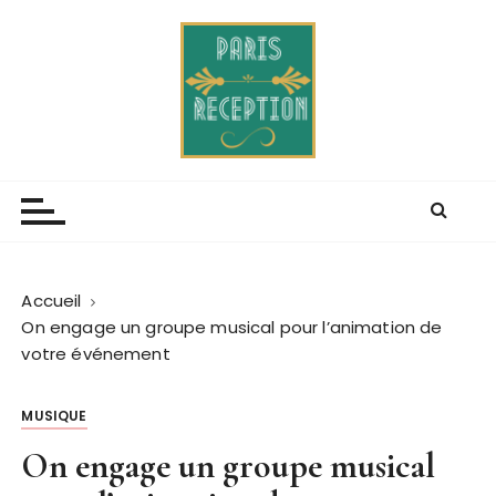
P
a
s
s
e
r
Paris receptions
Blog de lévenement mondain
a
u
c
o
n
Accueil
t
On engage un groupe musical pour l’animation de
e
votre événement
n
u
MUSIQUE
On engage un groupe musical