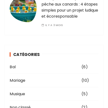
pêche aux canards : 4 étapes
simples pour un projet ludique
et écoresponsable
IL Y A 3 MOIS
CATÉGORIES
Bal
(6)
Mariage
(10)
Musique
(5)
Non classé
(2)