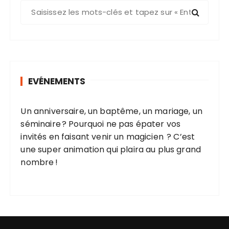
R
e
c
h
e
r
EVÉNEMENTS
c
h
e
Un anniversaire, un baptême, un mariage, un
p
séminaire ? Pourquoi ne pas épater vos
o
invités en faisant venir un magicien ? C’est
u
une super animation qui plaira au plus grand
r
nombre !
: